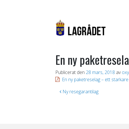
En ny paketresela
Publicerat den
28 mars, 2018
av
oxy
En ny paketreselag – ett starkar
Inläggsnavigering
Ny resegarantilag