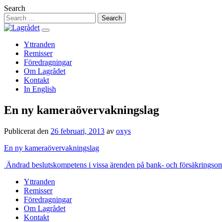
Hoppa
Search
till
innehåll
Yttranden
Remisser
Föredragningar
Om Lagrådet
Kontakt
In English
En ny kameraövervakningslag
Publicerat den
26 februari, 2013
av
oxys
En ny kameraövervakningslag
Inläggsnavigering
Ändrad beslutskompetens i vissa ärenden på bank- och försäkringso
Yttranden
Remisser
Föredragningar
Om Lagrådet
Kontakt