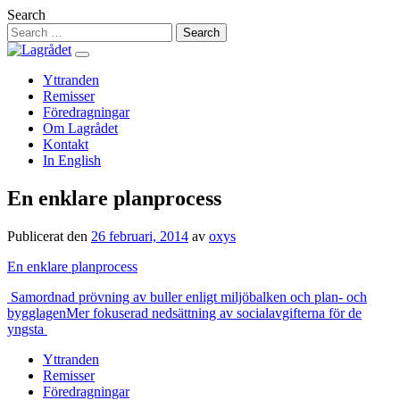
Hoppa
Search
till
innehåll
Yttranden
Remisser
Föredragningar
Om Lagrådet
Kontakt
In English
En enklare planprocess
Publicerat den
26 februari, 2014
av
oxys
En enklare planprocess
Inläggsnavigering
Samordnad prövning av buller enligt miljöbalken och plan- och
bygglagen
Mer fokuserad nedsättning av socialavgifterna för de
yngsta
Yttranden
Remisser
Föredragningar