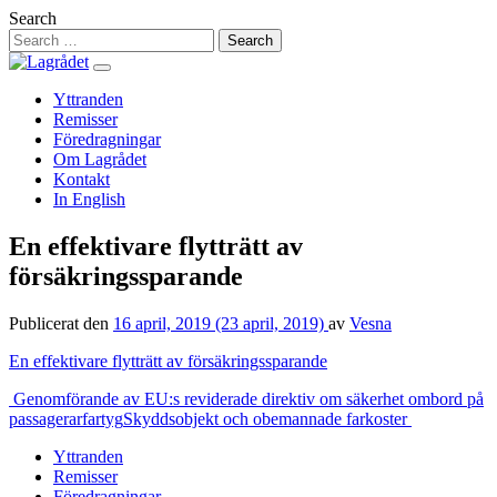
Hoppa
Search
till
innehåll
Yttranden
Remisser
Föredragningar
Om Lagrådet
Kontakt
In English
En effektivare flytträtt av
försäkringssparande
Publicerat den
16 april, 2019
(23 april, 2019)
av
Vesna
En effektivare flytträtt av försäkringssparande
Inläggsnavigering
Genomförande av EU:s reviderade direktiv om säkerhet ombord på
passagerarfartyg
Skyddsobjekt och obemannade farkoster
Yttranden
Remisser
Föredragningar