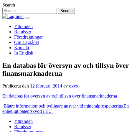
Hoppa
Search
till
innehåll
Yttranden
Remisser
Föredragningar
Om Lagrådet
Kontakt
In English
En databas för översyn av och tillsyn över
finansmarknaderna
Publicerat den
12 februari, 2014
av
oxys
En databas för översyn av och tillsyn över finansmarknaderna
Inläggsnavigering
Bättre information och tydligare ansvar vid mineralprospektering
Ett
enhetligt patentskydd i EU
Yttranden
Remisser
Föredragningar