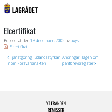
Elcertifikat
Publicerat den
19 december, 2002
av
oxys
Elcertifikat
Inläggsnavigering
Tjänstgöring i utlandsstyrkan
Ändringar i lagen om
inom Försvarsmakten
pantbrevsregister
YTTRANDEN
REMISSER