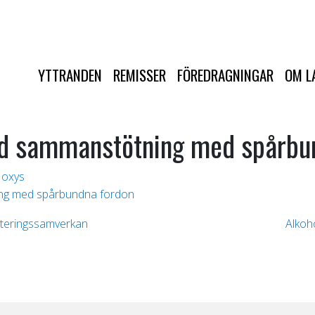
YTTRANDEN
REMISSER
FÖREDRAGNINGAR
OM L
 vid sammanstötning med spårbu
oxys
ning med spårbundna fordon
teringssamverkan
Alkoh