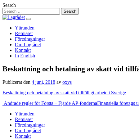
Hoppa
Search
till
innehåll
Yttranden
Remisser
Föredragningar
Om Lagrådet
Kontakt
In English
Beskattning och betalning av skatt vid tillfä
Publicerat den
4 juni, 2018
av
oxys
Beskattning och betalning av skatt vid tillfälligt arbete i Sverige
Inläggsnavigering
Ändrade regler för Första – Fjärde AP-fonderna
Finansiella företags 
Yttranden
Remisser
Föredragningar
Om Lagrådet
Kontakt