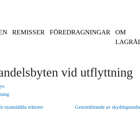
EN
REMISSER
FÖREDRAGNINGAR
OM
LAGRÅ
andelsbyten vid utflyttning
ys
tning
ör nyanställda rektorer
Genomförande av skyddsgrundsdi