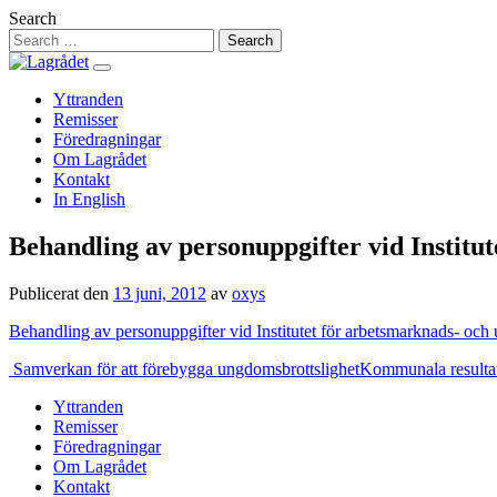
Hoppa
Search
till
innehåll
Yttranden
Remisser
Föredragningar
Om Lagrådet
Kontakt
In English
Behandling av personuppgifter vid Institut
Publicerat den
13 juni, 2012
av
oxys
Behandling av personuppgifter vid Institutet för arbetsmarknads- och 
Inläggsnavigering
Samverkan för att förebygga ungdomsbrottslighet
Kommunala resulta
Yttranden
Remisser
Föredragningar
Om Lagrådet
Kontakt