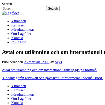
Hoppa
Search
till
innehåll
Yttranden
Remisser
Föredragningar
Om Lagrådet
Kontakt
In English
Avtal om utlämning och om internationell r
Publicerat den
25 februari, 2005
av
oxys
Avtal om utlämning och om internationell rättslig hjälp i brottmål
Inläggsnavigering
Undantag från arvsskatt och gåvoskatt
Ett reformerat underhållsstöd
Yttranden
Remisser
Föredragningar
Om Lagrådet
Kontakt