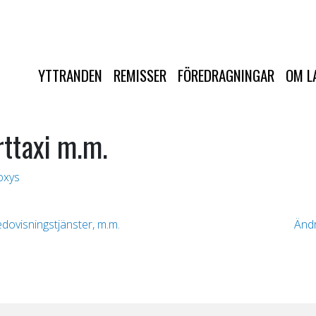
YTTRANDEN
REMISSER
FÖREDRAGNINGAR
OM L
rttaxi m.m.
oxys
dovisningstjänster, m.m.
Ändr