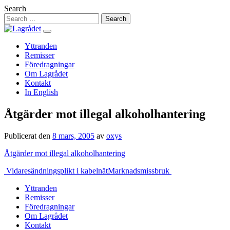
Hoppa
Search
till
innehåll
Yttranden
Remisser
Föredragningar
Om Lagrådet
Kontakt
In English
Åtgärder mot illegal alkoholhantering
Publicerat den
8 mars, 2005
av
oxys
Åtgärder mot illegal alkoholhantering
Inläggsnavigering
Vidaresändningsplikt i kabelnät
Marknadsmissbruk
Yttranden
Remisser
Föredragningar
Om Lagrådet
Kontakt