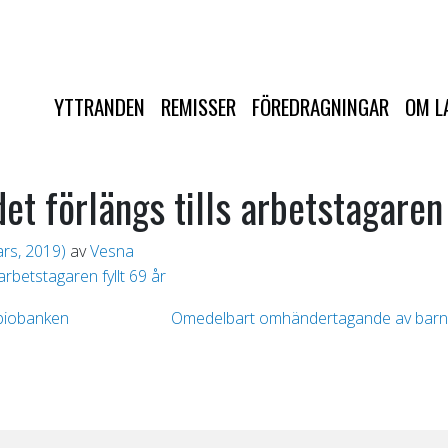
YTTRANDEN
REMISSER
FÖREDRAGNINGAR
OM L
et förlängs tills arbetstagaren 
rs, 2019)
av
Vesna
arbetstagaren fyllt 69 år
-biobanken
Omedelbart omhändertagande av barn i 