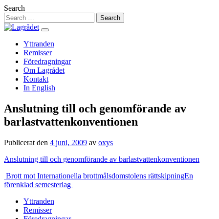
Hoppa
Search
till
innehåll
Yttranden
Remisser
Föredragningar
Om Lagrådet
Kontakt
In English
Anslutning till och genomförande av
barlastvattenkonventionen
Publicerat den
4 juni, 2009
av
oxys
Anslutning till och genomförande av barlastvattenkonventionen
Inläggsnavigering
Brott mot Internationella brottmålsdomstolens rättskipning
En
förenklad semesterlag
Yttranden
Remisser
Föredragningar