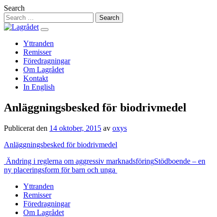
Hoppa
Search
till
innehåll
Yttranden
Remisser
Föredragningar
Om Lagrådet
Kontakt
In English
Anläggningsbesked för biodrivmedel
Publicerat den
14 oktober, 2015
av
oxys
Anläggningsbesked för biodrivmedel
Inläggsnavigering
Ändring i reglerna om aggressiv marknadsföring
Stödboende – en
ny placeringsform för barn och unga
Yttranden
Remisser
Föredragningar
Om Lagrådet