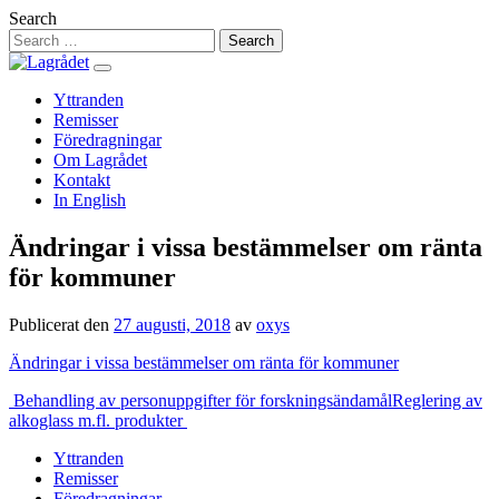
Hoppa
Search
till
innehåll
Yttranden
Remisser
Föredragningar
Om Lagrådet
Kontakt
In English
Ändringar i vissa bestämmelser om ränta
för kommuner
Publicerat den
27 augusti, 2018
av
oxys
Ändringar i vissa bestämmelser om ränta för kommuner
Inläggsnavigering
Behandling av personuppgifter för forskningsändamål
Reglering av
alkoglass m.fl. produkter
Yttranden
Remisser
Föredragningar