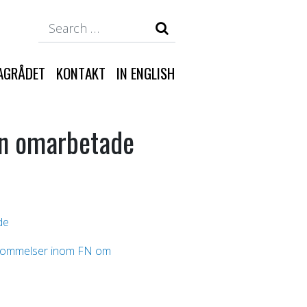
Search
AGRÅDET
KONTAKT
IN ENGLISH
en omarbetade
de
enskommelser inom FN om