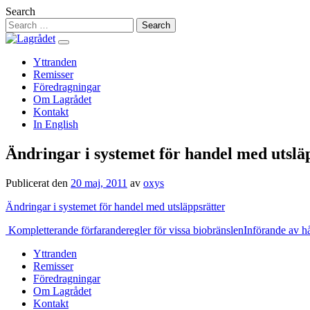
Hoppa
Search
till
innehåll
Yttranden
Remisser
Föredragningar
Om Lagrådet
Kontakt
In English
Ändringar i systemet för handel med utslä
Publicerat den
20 maj, 2011
av
oxys
Ändringar i systemet för handel med utsläppsrätter
Inläggsnavigering
Kompletterande förfaranderegler för vissa biobränslen
Införande av hå
Yttranden
Remisser
Föredragningar
Om Lagrådet
Kontakt