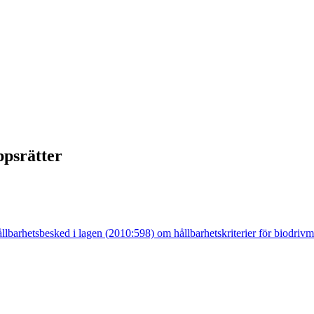
ppsrätter
llbarhetsbesked i lagen (2010:598) om hållbarhetskriterier för biodriv