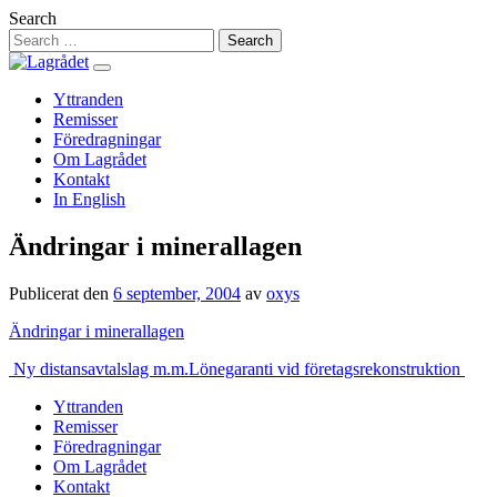
Hoppa
Search
till
innehåll
Yttranden
Remisser
Föredragningar
Om Lagrådet
Kontakt
In English
Ändringar i minerallagen
Publicerat den
6 september, 2004
av
oxys
Ändringar i minerallagen
Inläggsnavigering
Ny distansavtalslag m.m.
Lönegaranti vid företagsrekonstruktion
Yttranden
Remisser
Föredragningar
Om Lagrådet
Kontakt