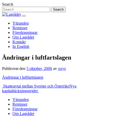
Hoppa
Search
till
innehåll
Yttranden
Remisser
Föredragningar
Om Lagrådet
Kontakt
In English
Ändringar i luftfartslagen
Publicerat den
5 oktober, 2006
av
oxys
Ändringar i luftfartslagen
Inläggsnavigering
Skatteavtal mellan Sverige och Österrike
Nya
kapitaltäckningsregler
Yttranden
Remisser
Föredragningar
Om Lagrådet