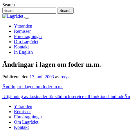
Hoppa
Search
till
innehåll
Yttranden
Remisser
Föredragningar
Om Lagrådet
Kontakt
In English
Ändringar i lagen om foder m.m.
Publicerat den
17 juni, 2003
av
oxys
Ändringar i lagen om foder m.m.
Inläggsnavigering
Utjämning av kostnader för stöd och service till funktionshindrade
Än
Yttranden
Remisser
Föredragningar
Om Lagrådet
Kontakt