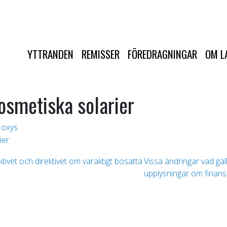
YTTRANDEN
REMISSER
FÖREDRAGNINGAR
OM L
osmetiska solarier
oxys
ier
ivet och direktivet om varaktigt bosatta
Vissa ändringar vad gäl
g
upplysningar om finans