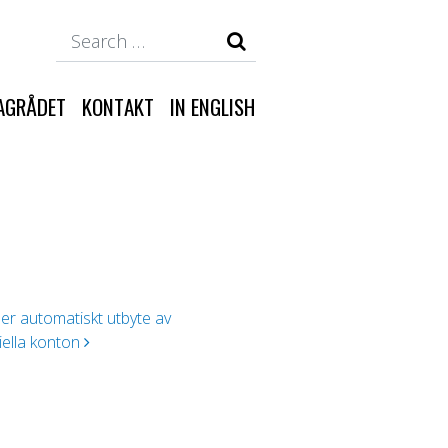
Search
AGRÅDET
KONTAKT
IN ENGLISH
ler automatiskt utbyte av
iella konton