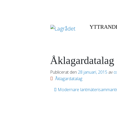
YTTRAND
Åklagardatalag
Publicerat den
28 januari, 2015
av
o
Åklagardatalag
Inläggsnavigering
Modernare lantmäterisammant