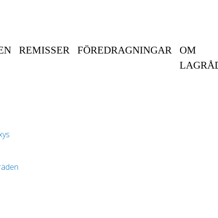
EN
REMISSER
FÖREDRAGNINGAR
OM
LAGRÅ
xys
räden