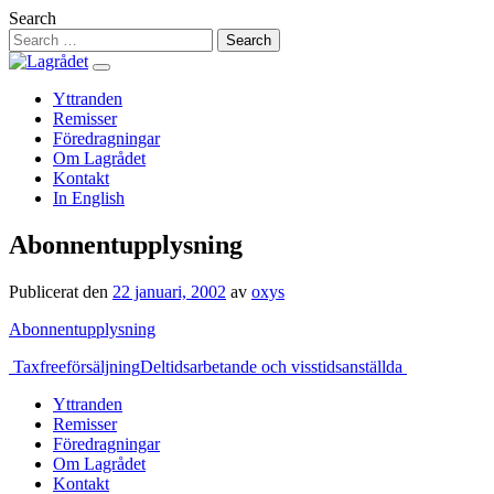
Hoppa
Search
till
innehåll
Yttranden
Remisser
Föredragningar
Om Lagrådet
Kontakt
In English
Abonnentupplysning
Publicerat den
22 januari, 2002
av
oxys
Abonnentupplysning
Inläggsnavigering
Taxfreeförsäljning
Deltidsarbetande och visstidsanställda
Yttranden
Remisser
Föredragningar
Om Lagrådet
Kontakt