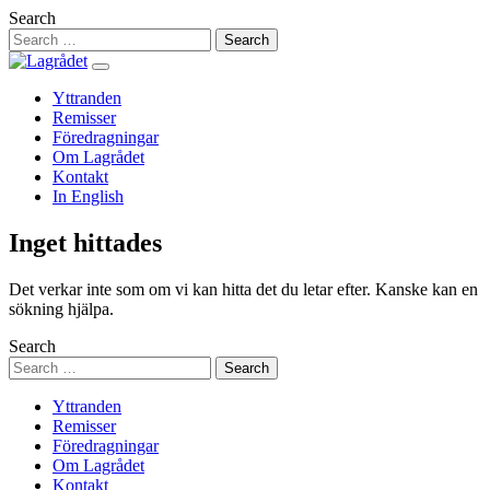
Hoppa
Search
till
innehåll
Yttranden
Remisser
Föredragningar
Om Lagrådet
Kontakt
In English
Inget hittades
Det verkar inte som om vi kan hitta det du letar efter. Kanske kan en
sökning hjälpa.
Search
Yttranden
Remisser
Föredragningar
Om Lagrådet
Kontakt